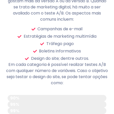
gostam mais da versão A ou da versão B. Quando
se trata de marketing digital, há muito a ser
avaliado com o teste A/B. Os aspectos mais
comuns incluem:
Campanhas de e-mail
Estratégias de marketing multimídia
Tráfego pago
Boletins informativos
Design do site; dentre outros.
Em cada categoria é possível realizar testes A/B
com qualquer número de variáveis. Caso o objetivo
seja testar o design do site, se pode tentar opções
como:
Esquema de cores
90%
Layout
95%
Tipo de linguagem utilizada
99%