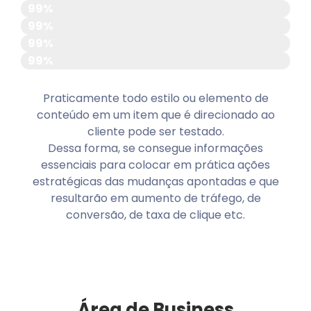
Cabeçalhos e subtítulos
99%
Preço do produto
99%
Ofertas especiais
99%
Design do botão de chamada à ação
99%
Praticamente todo estilo ou elemento de
conteúdo em um item que é direcionado ao
cliente pode ser testado.
Dessa forma, se consegue informações
essenciais para colocar em prática ações
estratégicas das mudanças apontadas e que
resultarão em aumento de tráfego, de
conversão, de taxa de clique etc.
Área de Business