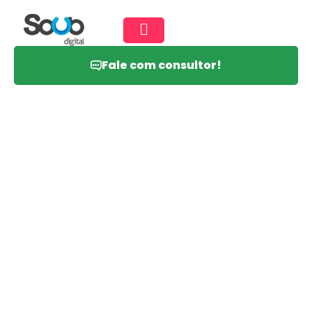
Fale com consultor!
Business intelligence
Business intelligence (BI) é uma
forma de analisar dados e tomar
decisões mais inteligentes com base
em fatos. O BI é composto de
técnicas e estratégias a serem
utilizadas em análise de dados