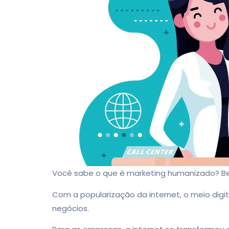
M
Excele
ótimo a
na ent
artes e
totalm
Consu
Instagram
fe
Você sabe o que é marketing humanizado? Be
Com a popularização da internet, o meio digi
negócios.