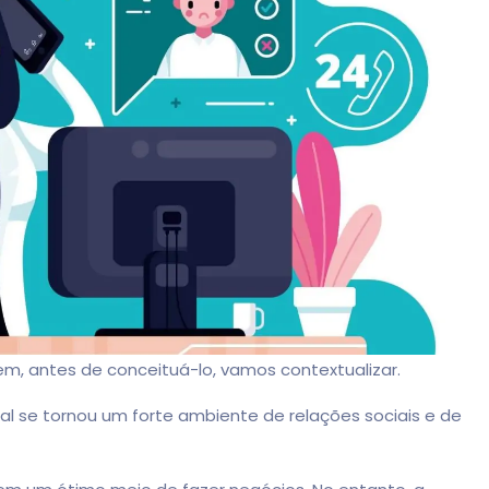
arilia Mendes
Raul Filho
4 anos atrás
4 anos atrás
nte agência, tem um
Equipe extremamente
tendimento e rapidez
qualificada com foco total n
rega dos conteúdos,
resultado do cliente, estou
 publicações. Mudou
bastante satisfeito com a
ente a cara do meu
parceria.
lte Mais informação
Consulte Mais informação
 profissional, tô super
liz e satisfeita!
m, antes de conceituá-lo, vamos contextualizar.
tal se tornou um forte ambiente de relações sociais e de