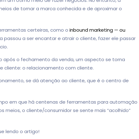
 em um ótimo meio de fazer negócios. No entanto, a
meios de tornar a marca conhecida e de aproximar o
 ferramentas certeiras, como o
inbound marketing — ou
a passou a ser encantar e atrair o cliente, fazer ele passar
cio.
o após o fechamento da venda, um aspecto se torna
se cliente: o relacionamento com cliente.
ionamento, se dá atenção ao cliente, que é o centro de
mpo em que há centenas de ferramentas para automação
s meios, o cliente/consumidor se sente mais “acolhido”
e lendo o artigo!