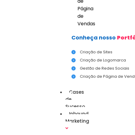
de
Página
de
Vendas
Conheça nosso
Portfó
Criação de Sites
Criação de Logomarca
Gestão de Redes Sociais
Criação de Página de Vend
Cases
de
Sucesso
Inbound
Marketing