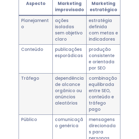
Aspecto
Marketing
Marketing
improvisado
estratégico
Planejament
ações
estratégia
o
isoladas
definida
sem objetivo
com metas e
claro
indicadores
Conteúdo
publicações
produção
esporádicas
consistente
e orientada
por SEO
Tráfego
dependência
combinação
de alcance
equilibrada
orgânico ou
entre SEO,
anúncios
conteúdo e
aleatórios
tráfego
pago
Público
comunicaçã
mensagens
o genérica
direcionada
s para
personas