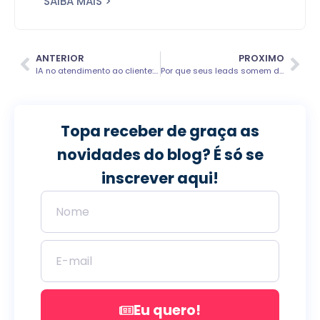
SAIBA MAIS >
ANTERIOR
PROXIMO
IA no atendimento ao cliente: o que funciona, o que não funciona e o que ninguém está te contando
Por que seus leads somem depois do primeiro contato (e o que isso custa por mês)
Topa receber de graça as
novidades do blog? É só se
inscrever aqui!
Eu quero!