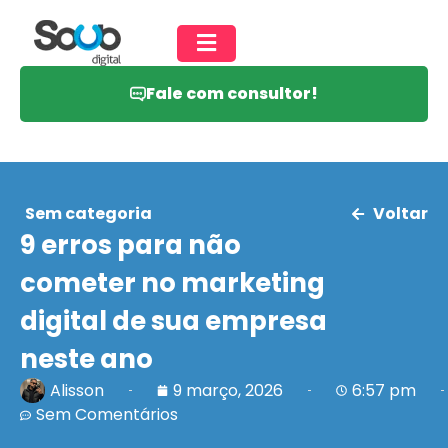
Fale com consultor!
Sem categoria
Voltar
9 erros para não
cometer no marketing
digital de sua empresa
neste ano
Alisson
9 março, 2026
6:57 pm
Sem Comentários