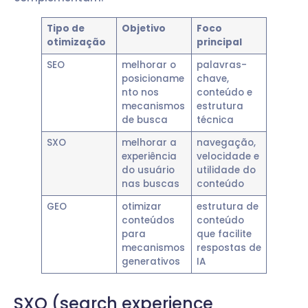
Tipo de
Objetivo
Foco
otimização
principal
SEO
melhorar o
palavras-
posicioname
chave,
nto nos
conteúdo e
mecanismos
estrutura
de busca
técnica
SXO
melhorar a
navegação,
experiência
velocidade e
do usuário
utilidade do
nas buscas
conteúdo
GEO
otimizar
estrutura de
conteúdos
conteúdo
para
que facilite
mecanismos
respostas de
generativos
IA
SXO (search experience