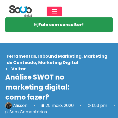
Fale com consultor!
Ferramentas
,
Inbound Marketing
,
Marketing
de Conteúdo
,
Marketing Digital
Voltar
Análise SWOT no
marketing digital:
como fazer?
Alisson
25 maio, 2020
1:53 pm
Sem Comentários