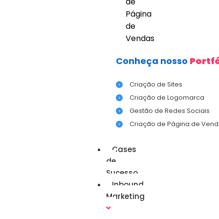
de
Página
de
Vendas
Conheça nosso
Portfó
Criação de Sites
Criação de Logomarca
Gestão de Redes Sociais
Criação de Página de Vend
Cases
de
Sucesso
Inbound
Marketing