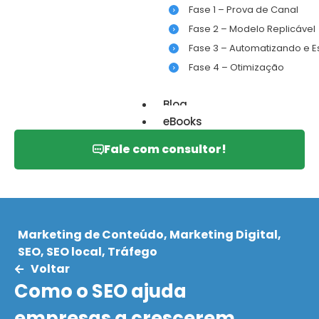
Fase 1 – Prova de Canal
Fase 2 – Modelo Replicável
Fase 3 – Automatizando e 
Fase 4 – Otimização
Blog
eBooks
Fale com consultor!
Marketing de Conteúdo
,
Marketing Digital
,
SEO
,
SEO local
,
Tráfego
Voltar
Como o SEO ajuda
empresas a crescerem