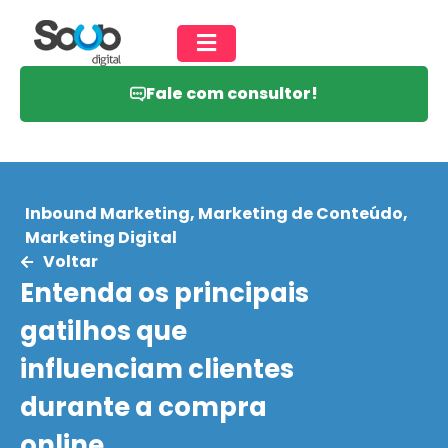
Fale com consultor!
Inbound Marketing
,
Marketing de Conteúdo
,
Marketing Digital
Voltar
Entenda os principais
gatilhos que
influenciam clientes
durante a compra
online