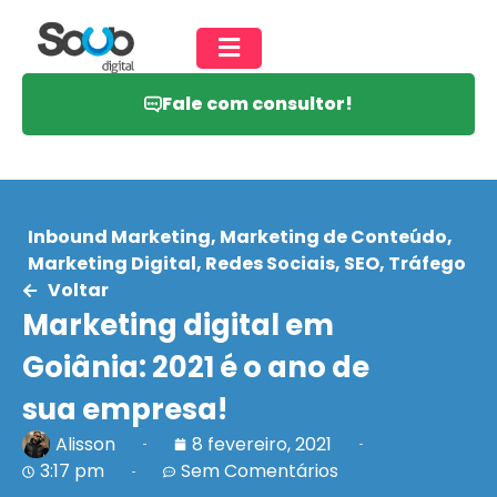
Fale com consultor!
Inbound Marketing
,
Marketing de Conteúdo
,
Marketing Digital
,
Redes Sociais
,
SEO
,
Tráfego
Voltar
Marketing digital em
Goiânia: 2021 é o ano de
sua empresa!
Alisson
8 fevereiro, 2021
3:17 pm
Sem Comentários