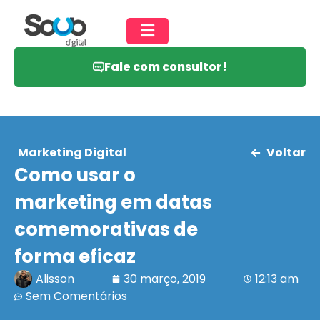
Fale com consultor!
Marketing Digital
Voltar
Como usar o
marketing em datas
comemorativas de
forma eficaz
Alisson
30 março, 2019
12:13 am
Sem Comentários