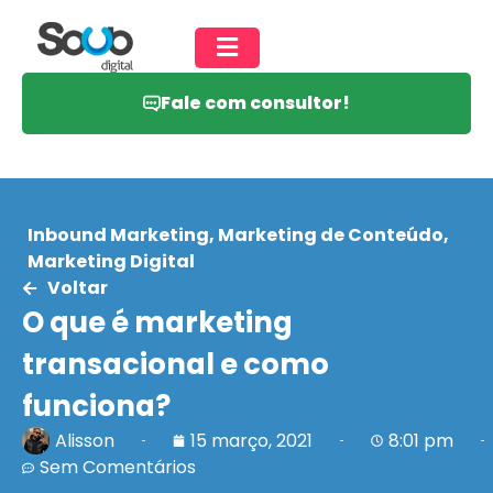
Fale com consultor!
Inbound Marketing
,
Marketing de Conteúdo
,
Marketing Digital
Voltar
O que é marketing
transacional e como
funciona?
Alisson
15 março, 2021
8:01 pm
Sem Comentários