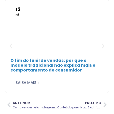
13
jul
O fim do funil de vendas: por que o
modelo tradicional não explica mais o
comportamento do consumidor
SAIBA MAIS >
ANTERIOR
PROXIMO
Como vender pelo Instagram: 3 passos para ganhar dinheiro com ele
Conteúdo para blog: 5 otimizações fundamentais