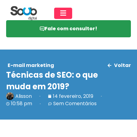
Fale com consultor!
E-mail marketing
Voltar
Técnicas de SEO: o que
muda em 2019?
Alisson
14 fevereiro, 2019
10:58 pm
Sem Comentários