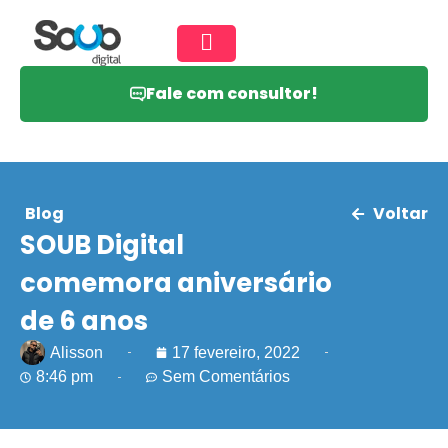
Fale com consultor!
Blog
Voltar
SOUB Digital
comemora aniversário
de 6 anos
Alisson
17 fevereiro, 2022
8:46 pm
Sem Comentários