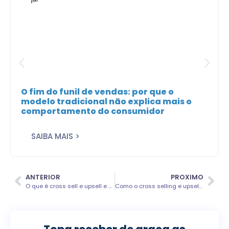
O fim do funil de vendas: por que o
modelo tradicional não explica mais o
comportamento do consumidor
SAIBA MAIS >
ANTERIOR
PROXIMO
O que é cross sell e upsell e como usar essas estratégias?
Como o cross selling e upselling podem reduzir o abandono de carrinho no e-commerce