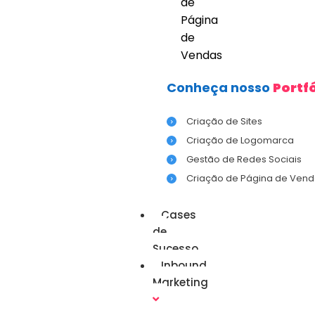
de
Página
de
Vendas
Conheça nosso
Portfó
Criação de Sites
Criação de Logomarca
Gestão de Redes Sociais
Criação de Página de Vend
Cases
de
Sucesso
Inbound
Marketing