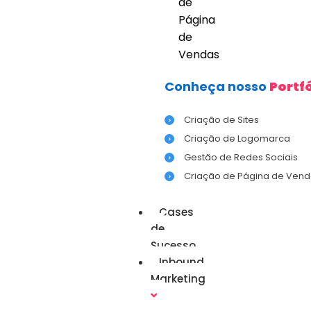
de
Página
de
Vendas
Conheça nosso
Portfó
Criação de Sites
Criação de Logomarca
Gestão de Redes Sociais
Criação de Página de Vend
Cases
de
Sucesso
Inbound
Marketing